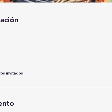
cación
os invitados
ento