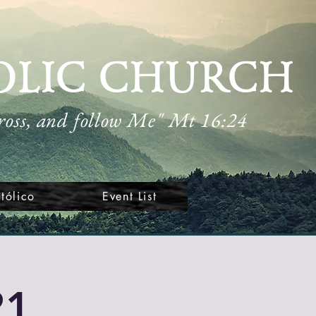
OLIC CHURCH
cross, and follow Me" Mt 16:24
tólico
Event List
21