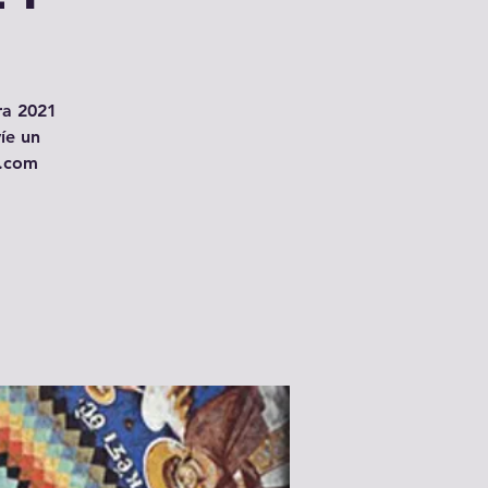
ara 2021
íe un
l.com