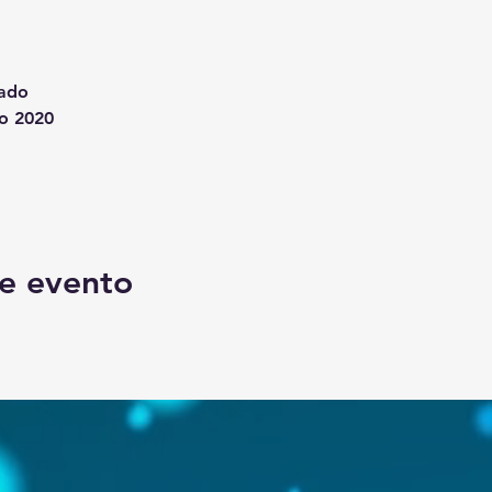
mado
do 2020
e evento