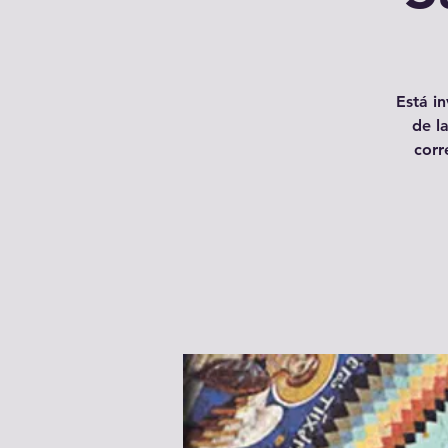
Está in
de l
corr