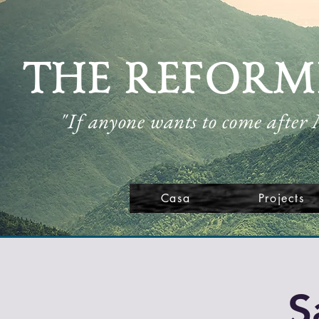
THE REFORM
"If anyone wants to come after
Casa
Projects
S