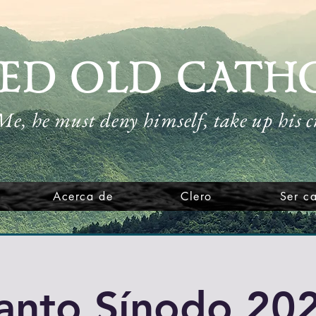
ED OLD CATH
 Me, he must deny himself, take up his 
Acerca de
Clero
Ser ca
anto Sínodo 20